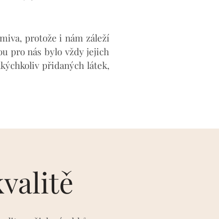
iva, protože i nám záleží
 pro nás bylo vždy jejich
kýchkoliv přidaných látek,
valitě