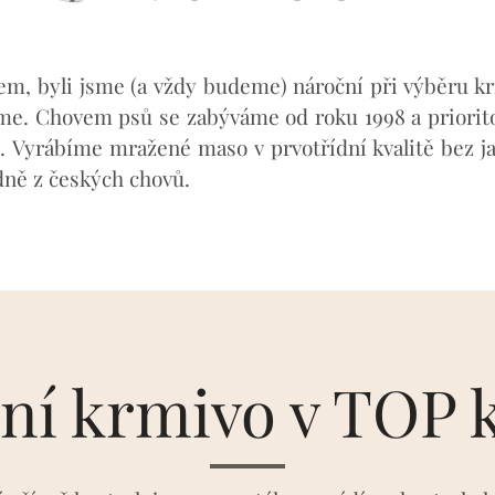
m, byli jsme (a vždy budeme) nároční při výběru krm
me. Chovem psů se zabýváme od roku 1998 a prioritou
e.
Vyrábíme mražené maso v prvotřídní kvalitě bez ja
adně z českých chovů.
tní krmivo v TOP k