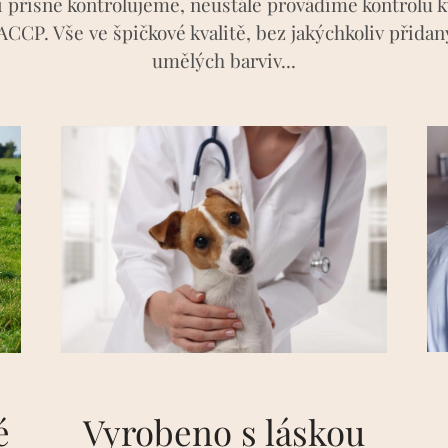
 přísně kontrolujeme, neustále provádíme kontrolu k
CP. Vše ve špičkové kvalitě, bez jakýchkoliv přidaný
umělých barviv...
é
Vyrobeno s láskou