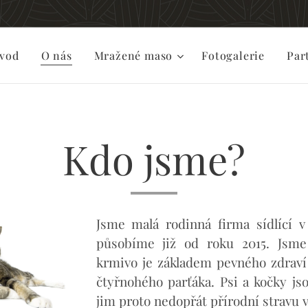
vod
O nás
Mražené maso
Fotogalerie
Par
Kdo jsme?
Jsme malá rodinná firma sídlící v
působíme již od roku 2015. Jsme 
krmivo je základem pevného zdraví
čtyřnohého parťáka. Psi a kočky js
jim proto nedopřát přírodní stravu v 