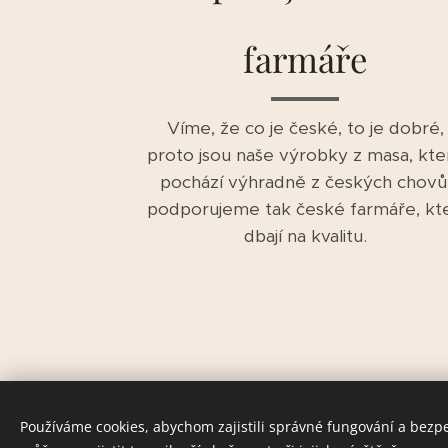
farmáře
Víme, že co je české, to je dobré,
proto jsou naše výrobky z masa, kte
pochází výhradně z českých chovů
podporujeme tak české farmáře, kte
dbají na kvalitu.
Používáme cookies, abychom zajistili správné fungování a bezp