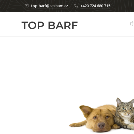
top-barf@seznam.cz
+420 724 680 715
TOP BARF
Ú