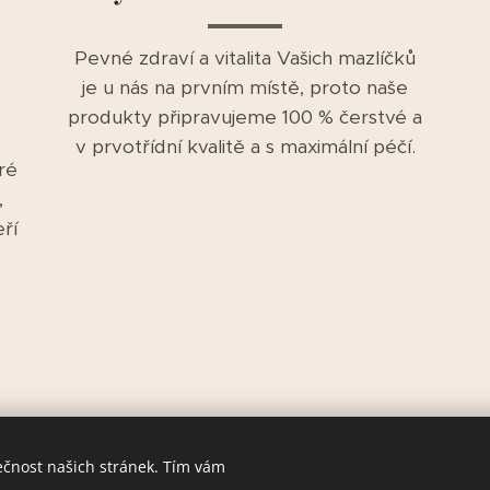
Pevné zdraví a vitalita Vašich mazlíčků
je u nás na prvním místě, proto naše
produkty připravujeme 100 % čerstvé a
v prvotřídní kvalitě a s maximální péčí.
ré
,
ří
ečnost našich stránek. Tím vám
© 2015-2026
TOP
BARF