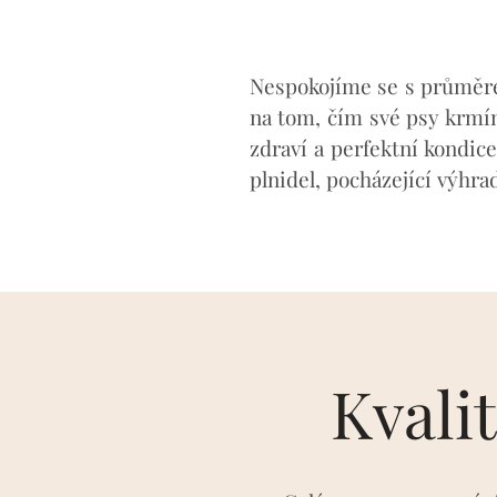
Nespokojíme se s průměre
na tom, čím své psy krmí
zdraví a perfektní kondic
plnidel, pocházející výhr
Kvali