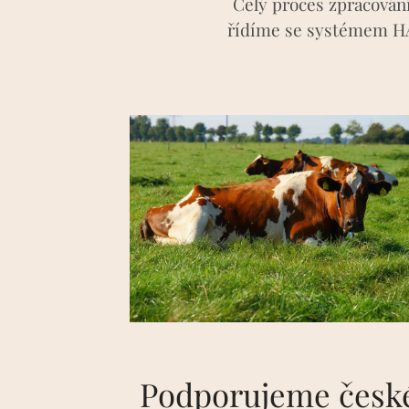
Celý proces zpracování
řídíme se systémem HAC
Podporujeme česk