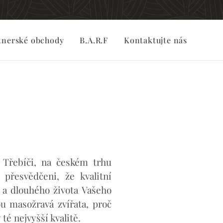
tnerské obchody
B.A.R.F
Kontaktujte nás
 Třebíči, na českém trhu
přesvědčeni, že kvalitní
 a dlouhého života Vašeho
ou masožravá zvířata, proč
té nejvyšší kvalitě.